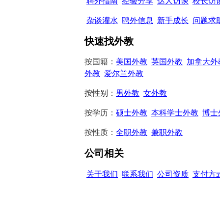
聘外指南
经验分享
达人访谈
校长访
杂谈灌水
聘外信息
新手成长
问题求
快速找外教
按国籍：
美国外教
英国外教
加拿大外
外教
爱尔兰外教
按性别：
男外教
女外教
按学历：
硕士外教
本科学士外教
博士
按性质：
全职外教
兼职外教
公司相关
关于我们
联系我们
公司资质
支付方