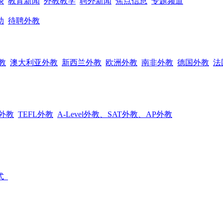
谈
教育新闻
外教教学
聘外新闻
焦点信息
专题频道
助
待聘外教
教
澳大利亚外教
新西兰外教
欧洲外教
南非外教
德国外教
法
外教
TEFL外教
A-Level外教、SAT外教、AP外教
式