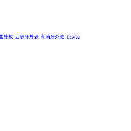
国外教
西班牙外教
葡萄牙外教
俄罗斯