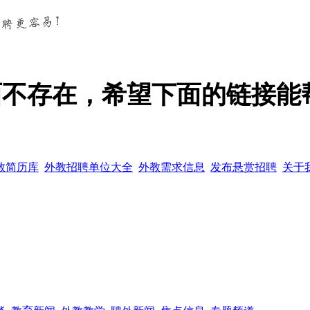
页面不存在，希望下面的链接能
教简历库
外教招聘单位大全
外教需求信息
发布悬赏招聘
关于