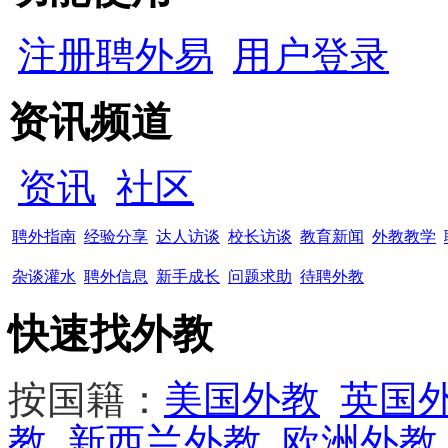
注册聘外易
用户登录
资讯频道
资讯
社区
聘外指南
经验分享
达人访谈
校长访谈
教育新闻
外教教学
杂谈灌水
聘外信息
新手成长
问题求助
待聘外教
快速找外教
按国籍：
美国外教
英国
教
新西兰外教
欧洲外教