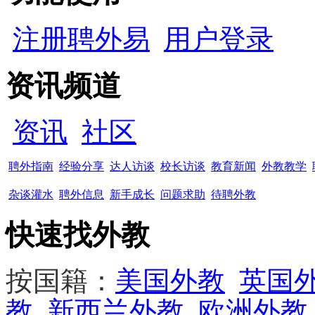
注册聘外易
用户登录
资讯频道
资讯
社区
聘外指南
经验分享
达人访谈
校长访谈
教育新闻
外教教学
杂谈灌水
聘外信息
新手成长
问题求助
待聘外教
快速找外教
按国籍：
美国外教
英国
教
新西兰外教
欧洲外教